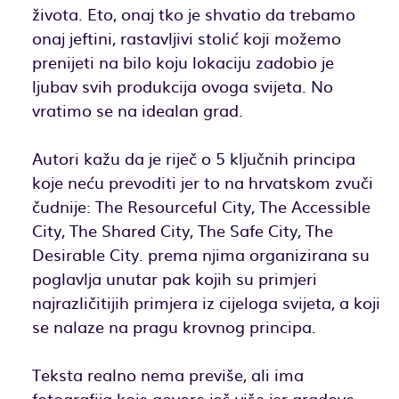
života. Eto, onaj tko je shvatio da trebamo
onaj jeftini, rastavljivi stolić koji možemo
prenijeti na bilo koju lokaciju zadobio je
ljubav svih produkcija ovoga svijeta. No
vratimo se na idealan grad.
Autori kažu da je riječ o 5 ključnih principa
koje neću prevoditi jer to na hrvatskom zvuči
čudnije: The Resourceful City, The Accessible
City, The Shared City, The Safe City, The
Desirable City. prema njima organizirana su
poglavlja unutar pak kojih su primjeri
najrazličitijih primjera iz cijeloga svijeta, a koji
se nalaze na pragu krovnog principa.
Teksta realno nema previše, ali ima
fotografija koje govore još više jer gradove