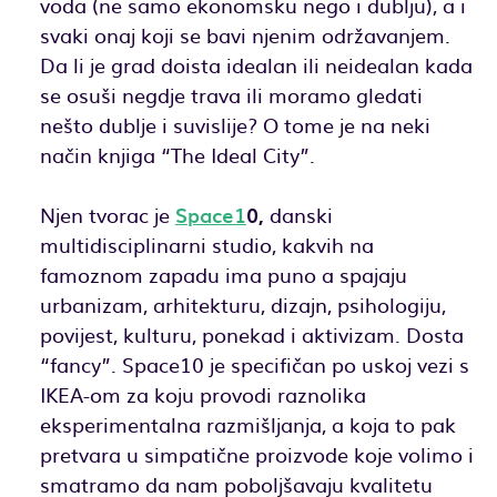
voda (ne samo ekonomsku nego i dublju), a i
svaki onaj koji se bavi njenim održavanjem.
Da li je grad doista idealan ili neidealan kada
se osuši negdje trava ili moramo gledati
nešto dublje i suvislije? O tome je na neki
način knjiga “The Ideal City”.
Njen tvorac je
Space1
0,
danski
multidisciplinarni studio, kakvih na
famoznom zapadu ima puno a spajaju
urbanizam, arhitekturu, dizajn, psihologiju,
povijest, kulturu, ponekad i aktivizam. Dosta
“fancy”. Space10 je specifičan po uskoj vezi s
IKEA-om za koju provodi raznolika
eksperimentalna razmišljanja, a koja to pak
pretvara u simpatične proizvode koje volimo i
smatramo da nam poboljšavaju kvalitetu