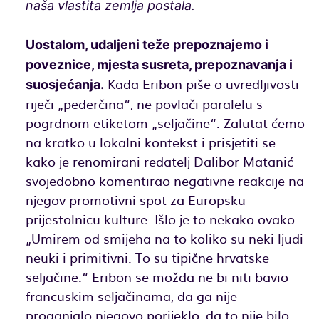
naša vlastita zemlja postala.
Uostalom, udaljeni teže prepoznajemo i
poveznice, mjesta susreta, prepoznavanja i
Kada Eribon piše o uvredljivosti
suosjećanja.
riječi „pederčina“, ne povlači paralelu s
pogrdnom etiketom „seljačine“. Zalutat ćemo
na kratko u lokalni kontekst i prisjetiti se
kako je renomirani redatelj Dalibor Matanić
svojedobno komentirao negativne reakcije na
njegov promotivni spot za Europsku
prijestolnicu kulture. Išlo je to nekako ovako:
„Umirem od smijeha na to koliko su neki ljudi
neuki i primitivni. To su tipične hrvatske
seljačine.“ Eribon se možda ne bi niti bavio
francuskim seljačinama, da ga nije
proganjalo njegovo porijeklo, da to nije bilo