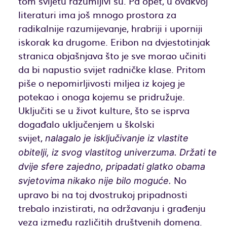
tom svijetu razumljivi su. Pa opet, u ovakvoj
literaturi ima još mnogo prostora za
radikalnije razumijevanje, hrabriji i uporniji
iskorak ka drugome. Eribon na dvjestotinjak
stranica objašnjava što je sve morao učiniti
da bi napustio svijet radničke klase. Pritom
piše o nepomirljivosti miljea iz kojeg je
potekao i onoga kojemu se pridružuje.
Uključiti se u život kulture, što se isprva
događalo uključenjem u školski
svijet,
nalagalo je isključivanje iz vlastite
obitelji, iz svog vlastitog univerzuma. Držati te
dvije sfere zajedno, pripadati glatko obama
No
svjetovima nikako nije bilo moguće.
upravo bi na toj dvostrukoj pripadnosti
trebalo inzistirati, na održavanju i građenju
veza između različitih društvenih domena.