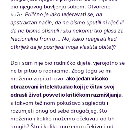
dio njegovog bavljenja sobom. Otvoreno
kaže:
Prilično je lako uvjeravati se, na
apstraktan način, da ne bismo uputili ni riječ ili
da ne bismo stisnuli ruku nekomu tko glasa za
Nacionalnu frontu … No, kako reagirati kad
otkriješ da je posrijedi tvoja vlastita obitelj?
Da i sam nije bio radničko dijete, vjerojatno se
ne bi pitao o radnicima. Zbog toga se mi
možemo zapitati ovo:
ako jedan visoko
obrazovani intelektualac koji je čitav svoj
,
odrasli život posvetio kritičkom razmišljanju
s takvom težinom pokušava sagledati i
razumjeti onog od sebe drugačijeg, što
možemo i koliko možemo očekivati od tih
drugih? Što i koliko možemo očekivati od