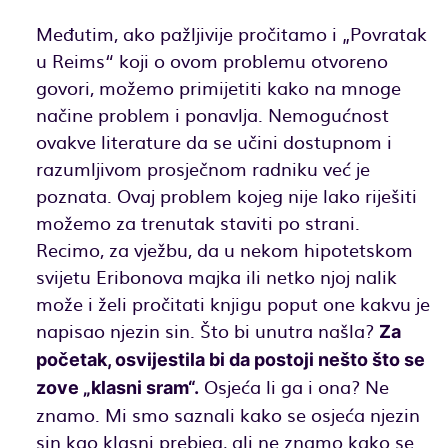
Međutim, ako pažljivije pročitamo i „Povratak
u Reims“ koji o ovom problemu otvoreno
govori, možemo primijetiti kako na mnoge
načine problem i ponavlja. Nemogućnost
ovakve literature da se učini dostupnom i
razumljivom prosječnom radniku već je
poznata. Ovaj problem kojeg nije lako riješiti
možemo za trenutak staviti po strani.
Recimo, za vježbu, da u nekom hipotetskom
svijetu Eribonova majka ili netko njoj nalik
može i želi pročitati knjigu poput one kakvu je
napisao njezin sin. Što bi unutra našla?
Za
početak, osvijestila bi da postoji nešto što se
Osjeća li ga i ona? Ne
zove „klasni sram“.
znamo. Mi smo saznali kako se osjeća njezin
sin kao klasni prebjeg, ali ne znamo kako se