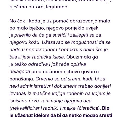
riječima autora, legitimna.
No čak i kada je uz pomoć obrazovanja malo
po malo bježao, njegovo porijeklo uvijek
je
prijetilo da će ga sustići i zalijepiti se za
.
njegovu kožu
Užasavao se mogućnosti da se
nađe u neposrednom kontaktu s onim što je
. Obuzimala ga
bila ili jest radnička klasa
je
teško odrediva i još teže opisiva
pred načinom njihova govora i
nelagoda
ponašanja.
Crvenio se od srama kada bi za
neki administrativni dokument trebao donijeti
izvadak iz matične knjige rođenih na kojem je
ispisano prvo zanimanje njegova oca
).
(nekvalificirani radnik) i majke (čistačica
Bio
je
užasnut
idejom da bi ga netko mogao sresti