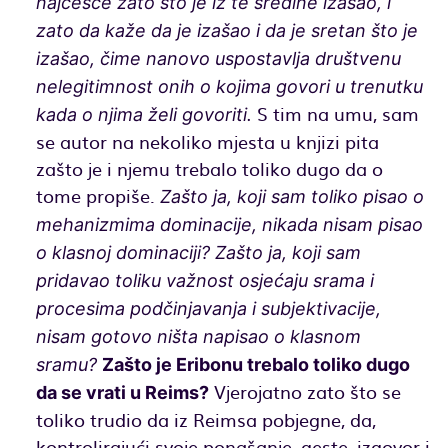
najčešće zato što je iz te sredine izašao, i
zato da kaže da je izašao i da je sretan što je
izašao, čime nanovo uspostavlja društvenu
nelegitimnost onih o kojima govori u trenutku
S tim na umu, sam
kada o njima želi govoriti.
se autor na nekoliko mjesta u knjizi pita
zašto je i njemu trebalo toliko dugo da o
tome propiše.
Zašto ja, koji sam toliko pisao o
mehanizmima dominacije, nikada nisam pisao
o klasnoj dominaciji? Zašto ja, koji sam
pridavao toliku važnost osjećaju srama i
procesima podčinjavanja i subjektivacije,
nisam gotovo ništa napisao o klasnom
sramu?
Zašto je Eribonu trebalo toliko dugo
Vjerojatno zato što se
da se vrati u Reims?
toliko trudio da iz Reimsa pobjegne, da,
kontrolirajući svoje ponašanje, geste, izgovor i