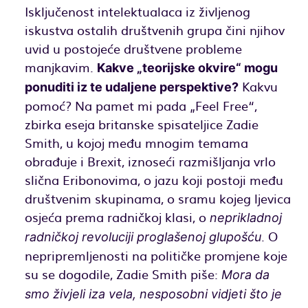
Isključenost intelektualaca iz življenog
iskustva ostalih društvenih grupa čini njihov
uvid u postojeće društvene probleme
manjkavim.
Kakve „teorijske okvire“ mogu
Kakvu
ponuditi iz te udaljene perspektive?
pomoć? Na pamet mi pada „Feel Free“,
zbirka eseja britanske spisateljice Zadie
Smith, u kojoj među mnogim temama
obrađuje i Brexit, iznoseći razmišljanja vrlo
slična Eribonovima, o jazu koji postoji među
društvenim skupinama, o sramu kojeg ljevica
osjeća prema radničkoj klasi, o
neprikladnoj
. O
radničkoj revoluciji proglašenoj glupošću
nepripremljenosti na političke promjene koje
su se dogodile, Zadie Smith piše:
Mora da
smo živjeli iza vela, nesposobni vidjeti što je