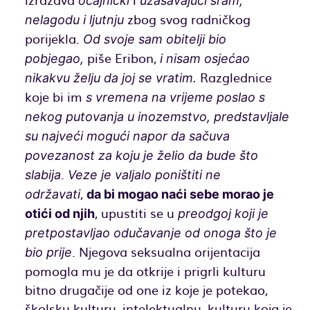
očajnički
užasavajući
sram,
zbog svog radničkog
nelagodu i ljutnju
porijekla.
Od svoje sam obitelji bio
piše Eribon,
pobjegao,
i nisam osjećao
Razglednice
nikakvu želju da joj se vratim.
koje bi im
s vremena na vrijeme poslao s
nekog putovanja u inozemstvo, predstavljale
su najveći mogući napor da sačuva
povezanost za koju je želio da bude što
.
slabija
Veze je valjalo poništiti ne
,
održavati
da bi mogao naći sebe morao je
, upustiti se u
otići od njih
preodgoj koji je
pretpostavljao odučavanje od onoga što je
. Njegova seksualna orijentacija
bio prije
pomogla mu je da otkrije i prigrli kulturu
bitno drugačije od one iz koje je potekao,
školsku kulturu, intelektualnu, kulturu koja je,