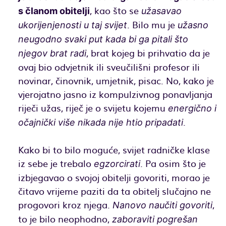
, kao što se
s članom obitelji
užasavao
. Bilo mu je
ukorijenjenosti u taj svijet
užasno
neugodno svaki put kada bi ga pitali što
, brat kojeg bi prihvatio da je
njegov brat radi
ovaj bio odvjetnik ili sveučilišni profesor ili
novinar, činovnik, umjetnik, pisac. No, kako je
vjerojatno jasno iz kompulzivnog ponavljanja
riječi užas, riječ je o svijetu kojemu
energično i
.
očajnički više nikada nije htio pripadati
Kako bi to bilo moguće, svijet radničke klase
iz sebe je trebalo
. Pa osim što je
egzorcirati
izbjegavao o svojoj obitelji govoriti, morao je
čitavo vrijeme paziti da ta obitelj slučajno ne
progovori kroz njega.
,
Nanovo naučiti govoriti
to je bilo neophodno,
zaboraviti pogrešan