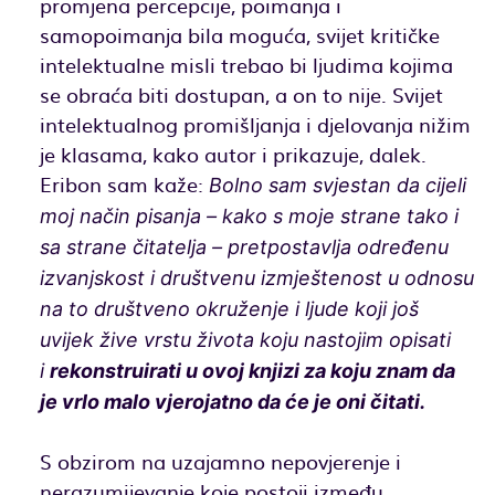
promjena percepcije, poimanja i
samopoimanja bila moguća, svijet kritičke
intelektualne misli trebao bi ljudima kojima
se obraća biti dostupan, a on to nije. Svijet
intelektualnog promišljanja i djelovanja nižim
je klasama, kako autor i prikazuje, dalek.
Eribon sam kaže:
Bolno sam svjestan da cijeli
moj način pisanja – kako s moje strane tako i
sa strane čitatelja – pretpostavlja određenu
izvanjskost i društvenu izmještenost u odnosu
na to društveno okruženje i ljude koji još
uvijek žive vrstu života koju nastojim opisati
i
rekonstruirati u ovoj knjizi za koju znam da
je vrlo malo vjerojatno da će je oni čitati.
S obzirom na uzajamno nepovjerenje i
nerazumijevanje koje postoji između