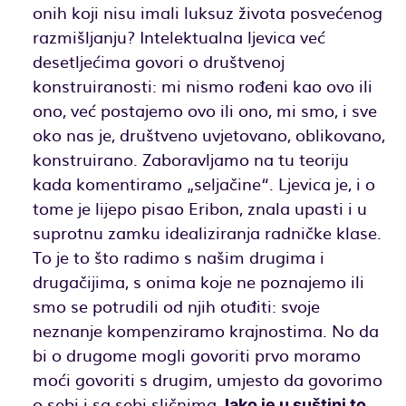
onih koji nisu imali luksuz života posvećenog
razmišljanju? Intelektualna ljevica već
desetljećima govori o društvenoj
konstruiranosti: mi nismo rođeni kao ovo ili
ono, već postajemo ovo ili ono, mi smo, i sve
oko nas je, društveno uvjetovano, oblikovano,
konstruirano. Zaboravljamo na tu teoriju
kada komentiramo „seljačine“. Ljevica je, i o
tome je lijepo pisao Eribon, znala upasti i u
suprotnu zamku idealiziranja radničke klase.
To je to što radimo s našim drugima i
drugačijima, s onima koje ne poznajemo ili
smo se potrudili od njih otuđiti: svoje
neznanje kompenziramo krajnostima. No da
bi o drugome mogli govoriti prvo moramo
moći govoriti s drugim, umjesto da govorimo
o sebi i sa sebi sličnima.
Iako je u suštini to