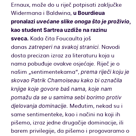
Ernaux, može do u riječ potpisati zaključke
Widermana i Baldwina,
u Bourdieua
pronalazi
uvećane slike onoga što je proživio
,
kao student Sartrea uzdiže na razinu
Kada čita Foucaulta još
sveca.
danas
. Navodi
zatreperi na svakoj stranici
dosta precizan izraz za literaturu koja u
nama pobuđuje ovakve osjećaje. Riječ je o
našim „sentimentekama“,
prema riječi koju je
skovao Patrik Chamoiseau kako bi označila
knjige koje govore baš nama, koje nam
pomažu da se u samima sebi borimo protiv
Međutim, nekad su i
djelovanja dominacije.
same sentimenteke, kao i načini na koji ih
pišemo, izraz jedne drugačije dominacije, ili
barem privilegije, da pišemo i progovaramo o