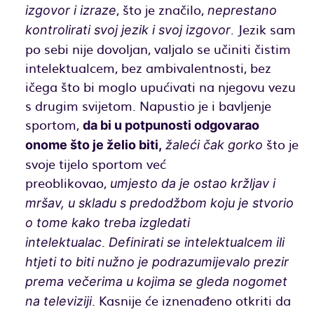
, što je značilo,
izgovor i izraze
neprestano
. Jezik sam
kontrolirati svoj jezik i svoj izgovor
po sebi nije dovoljan, valjalo se učiniti čistim
intelektualcem, bez ambivalentnosti, bez
ičega što bi moglo upućivati na njegovu vezu
s drugim svijetom. Napustio je i bavljenje
sportom,
da bi u potpunosti odgovarao
što je
onome što je želio biti,
žaleći čak gorko
svoje tijelo sportom već
preoblikovao,
umjesto da je ostao kržljav i
mršav, u skladu s predodžbom koju je stvorio
o tome kako treba izgledati
.
intelektualac
Definirati se intelektualcem ili
htjeti to biti nužno je podrazumijevalo prezir
prema večerima u kojima se gleda nogomet
. Kasnije će iznenađeno otkriti da
na televiziji