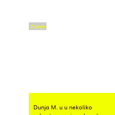
Znanje
“POVRATAK U
REIMS” DIDIER
ERIBONA: KAKO
BITI “GAY” U
TVRDOJ U
RADNIČKOJ
SREDINI
Dunja M. u u nekoliko