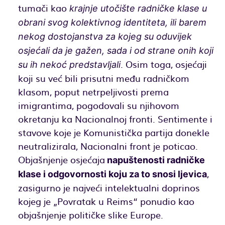
tumači kao
krajnje utočište radničke klase u
obrani svog kolektivnog identiteta, ili barem
nekog dostojanstva za kojeg su oduvijek
osjećali da je gažen, sada i od strane onih koji
. Osim toga, osjećaji
su ih nekoć predstavljali
koji su već bili prisutni među radničkom
klasom, poput netrpeljivosti prema
imigrantima, pogodovali su njihovom
okretanju ka Nacionalnoj fronti. Sentimente i
stavove koje je Komunistička partija donekle
neutralizirala, Nacionalni front je poticao.
Objašnjenje osjećaja
napuštenosti radničke
,
klase i odgovornosti koju za to snosi ljevica
zasigurno je najveći intelektualni doprinos
kojeg je „Povratak u Reims“ ponudio kao
objašnjenje političke slike Europe.