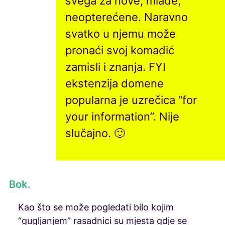
svega za nove, mlade,
neopterećene. Naravno
svatko u njemu može
pronaći svoj komadić
zamisli i znanja. FYI
ekstenzija domene
popularna je uzrečica “for
your information”. Nije
slučajno. 🙂
Bok.
Kao što se može pogledati bilo kojim
“gugljanjem” rasadnici su mjesta gdje se