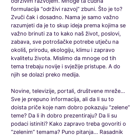
održivim razvojem. Mnoge ta čudna
formulacija “održivi razvoj” zbuni. Što je to?
Zvuči čak i dosadno. Nama je samo važno
razumjeti da je to skup ideja prema kojima se
važno brinuti za to kako naš život, poslovi,
zabava, sve potrošačke potrebe utječu na
okoliš, prirodu, ekologiju, klimu i zapravo
kvalitetu života. Mislimo da mnoge od tih
tema trebaju novije i svježije pristupe. A do
njih se dolazi preko medija.
Novine, televizije, portali, društvene mreže…
Sve je prepuno informacija, ali da li su to
doista priče koje nam dobro pokazuju “zelene”
teme? Da li ih dobro prezentiraju? Da li su
podaci istiniti? Kako zapravo treba govoriti o
“zelenim” temama? Puno pitanja… Rasadnik