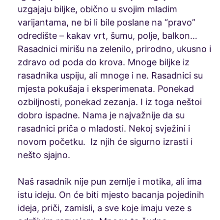
uzgajaju biljke, obično u svojim mladim
varijantama, ne bi li bile poslane na “pravo”
odredište – kakav vrt, šumu, polje, balkon…
Rasadnici mirišu na zelenilo, prirodno, ukusno i
zdravo od poda do krova. Mnoge biljke iz
rasadnika uspiju, ali mnoge i ne. Rasadnici su
mjesta pokušaja i eksperimenata. Ponekad
ozbiljnosti, ponekad zezanja. I iz toga neštoi
dobro ispadne. Nama je najvažnije da su
rasadnici priča o mladosti. Nekoj svježini i
novom početku. Iz njih će sigurno izrasti i
nešto sjajno.
Naš rasadnik nije pun zemlje i motika, ali ima
istu ideju. On će biti mjesto bacanja pojedinih
ideja, priči, zamisli, a sve koje imaju veze s