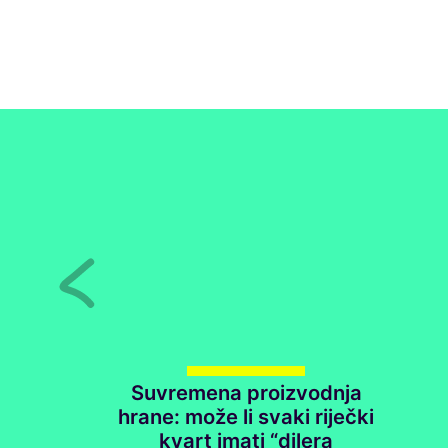
Suvremena proizvodnja
hrane: može li svaki riječki
kvart imati “dilera