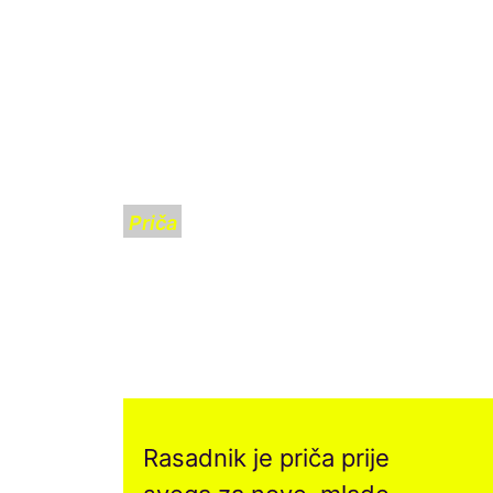
Priča
RASADNIK.FYI:
TVOJA ZELENA
PRIČA ZA
BUDUĆNOST
Rasadnik je priča prije