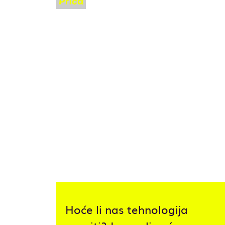
Priča
OVO NIJE SF:
ŠETNJA
PAMETNIM I
ZELENIM
GRADOM UZ
STRUČNO
VODSTVO
ARHITEKTICE,
ENERGETIČARA I
MENADŽERA
Hoće li nas tehnologija