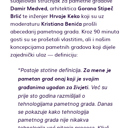
sudjelovali stručnjak za pametne gradove
Damir Medved
, arhitektica
Gorana Stipeč
Brlić
te inženjer
Hrvoje Keko
koji su uz
moderaturu
Kristiana Benića
prošli
abecedarij pametnog grada. Kroz 90 minuta
gosti su se prošetali vlastitim, ali i našim
koncepcijama pametnih gradova koji dijele
zajednički ulaz — definiciju:
“
Postoje stotine definicija.
Za mene je
pametan grad onaj koji je svojim
. Već su
građanima ugodan za živjeti
prije sto godina razmišljali o
tehnologijama pametnog grada. Danas
se pokazuje kako tehnologija
pametnog grada nije nikakva
tehnologija već pitanje procesa. Ključ