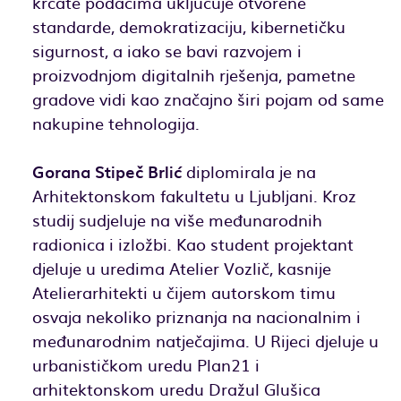
krcate podacima uključuje otvorene
standarde, demokratizaciju, kibernetičku
sigurnost, a iako se bavi razvojem i
proizvodnjom digitalnih rješenja, pametne
gradove vidi kao značajno širi pojam od same
nakupine tehnologija.
Gorana Stipeč Brlić
diplomirala je na
Arhitektonskom fakultetu u Ljubljani. Kroz
studij sudjeluje na više međunarodnih
radionica i izložbi. Kao student projektant
djeluje u uredima Atelier Vozlič, kasnije
Atelierarhitekti u čijem autorskom timu
osvaja nekoliko priznanja na nacionalnim i
međunarodnim natječajima. U Rijeci djeluje u
urbanističkom uredu Plan21 i
arhitektonskom uredu Dražul Glušica