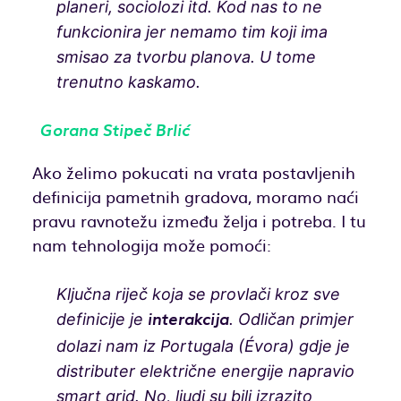
planeri, sociolozi itd. Kod nas to ne
funkcionira jer nemamo tim koji ima
smisao za tvorbu planova. U tome
trenutno kaskamo.
Gorana Stipeč Brlić
Ako želimo pokucati na vrata postavljenih
definicija pametnih gradova, moramo naći
pravu ravnotežu između želja i potreba. I tu
nam tehnologija može pomoći:
Ključna riječ koja se provlači kroz sve
definicije je
. Odličan primjer
interakcija
dolazi nam iz Portugala (Évora) gdje je
distributer električne energije napravio
smart grid. No, ljudi su bili izrazito