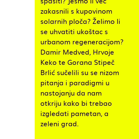
spasiti? Jesmo li već
zakasnili s kupovinom
solarnih ploča? Želimo li
se uhvatiti ukoštac s
urbanom regeneracijom?
Damir Medved, Hrvoje
Keko te Gorana Stipeč
Brlić sučelili su se nizom
pitanja i paradigmi u
nastojanju da nam
otkriju kako bi trebao
izgledati pametan, a
zeleni grad.