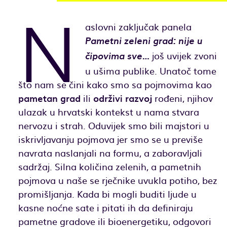
N
aslovni zaključak panela
Pametni zeleni grad: nije u
još uvijek zvoni
čipovima sve…
u ušima publike. Unatoč tome
što nam se čini kako smo sa pojmovima kao
pametan grad
ili
održivi razvoj
rođeni, njihov
ulazak u hrvatski kontekst u nama stvara
nervozu i strah. Oduvijek smo bili majstori u
iskrivljavanju pojmova jer smo se u previše
navrata naslanjali na formu, a zaboravljali
sadržaj. Silna količina zelenih, a pametnih
pojmova u naše se rječnike uvukla potiho, bez
promišljanja. Kada bi mogli buditi ljude u
kasne noćne sate i pitati ih da definiraju
pametne gradove ili bioenergetiku, odgovori