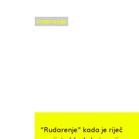
Inspiracija
BRUNO ŠKVORC
O
KRIPTOVALUTAMA,
BLOCKCHAINU I
EKOLOŠKIM
KATASTROFAMA
U KRIVIM
RUKAMA
“Rudarenje” kada je riječ