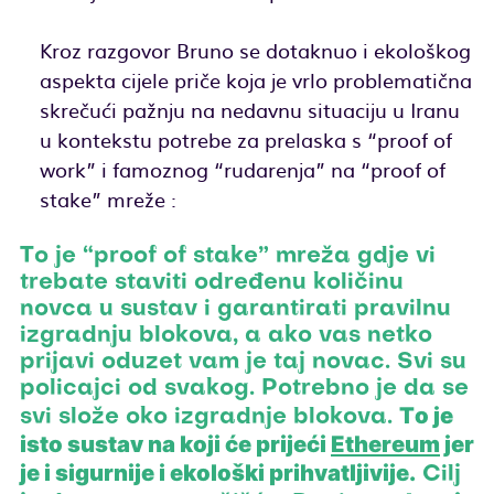
Kroz razgovor Bruno se dotaknuo i ekološkog
aspekta cijele priče koja je vrlo problematična
skrečući pažnju na nedavnu situaciju u Iranu
u kontekstu potrebe za prelaska s “proof of
work” i famoznog “rudarenja” na “proof of
stake” mreže :
To je “proof of stake” mreža gdje vi
trebate staviti određenu količinu
novca u sustav i garantirati pravilnu
izgradnju blokova, a ako vas netko
prijavi oduzet vam je taj novac. Svi su
policajci od svakog. Potrebno je da se
To je
svi slože oko izgradnje blokova.
isto sustav na koji će prijeći
Ethereum
jer
je i sigurnije i ekološki prihvatljivije.
Cilj